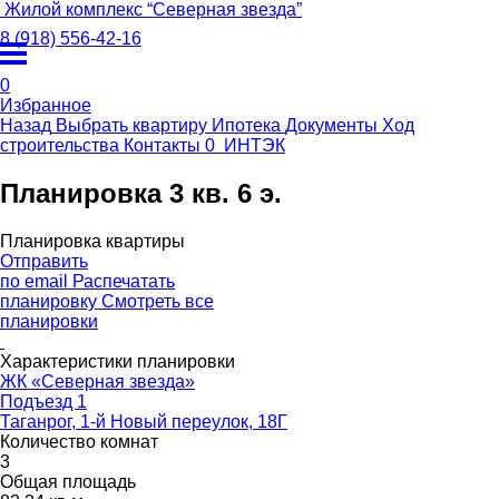
Жилой комплекс
“
Северная звезда
”
8 (918) 556-42-16
0
Избранное
Назад
Выбрать квартиру
Ипотека
Документы
Ход
строительства
Контакты
0
ИНТЭК
Планировка 3 кв. 6 э.
Планировка квартиры
Отправить
по email
Распечатать
планировку
Смотреть все
планировки
Характеристики планировки
ЖК «Северная звезда»
Подъезд 1
Таганрог, 1-й Новый переулок, 18Г
Количество комнат
3
Общая площадь