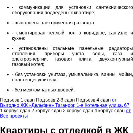
- коммуникации для установки сантехнического
оборудования подведены к квартире;
- выполнена электрическая разводка;
- смонтирован теплый пол в коридоре, сан.узле и
кухне;
- установлены стальные панельные радиаторы
отопления, приборы учета воды, газа и
электроэнергии, газовая плита, двухконтурный
газовый котел;
- без установки унитаза, умывальника, ванны, мойки,
полотенцесушителя;
- без межкомнатных дверей.
Подъезд 1
сдан
Подъезд 2-3
сдан
Подъезд 4
сдан
от
Выгодно
ЖК «Дельфин»
Таганрог, 1-я Котельная улица, 67
1 корпус
сдан
2 корпус
сдан
3 корпус
сдан
4 корпус
сдан
от
Все проекты
Квартиры с отделкой в ЖК