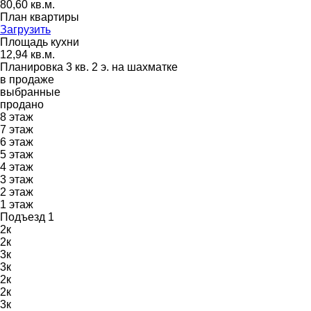
80,60 кв.м.
План квартиры
Загрузить
Площадь кухни
12,94 кв.м.
Планировка 3 кв. 2 э. на шахматке
в продаже
выбранные
продано
8
этаж
7
этаж
6
этаж
5
этаж
4
этаж
3
этаж
2
этаж
1
этаж
Подъезд 1
2к
2к
3к
3к
2к
2к
3к