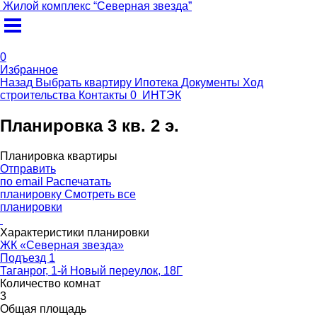
Жилой комплекс
“
Северная звезда
”
0
Избранное
Назад
Выбрать квартиру
Ипотека
Документы
Ход
строительства
Контакты
0
ИНТЭК
Планировка 3 кв. 2 э.
Планировка квартиры
Отправить
по email
Распечатать
планировку
Смотреть все
планировки
Характеристики планировки
ЖК «Северная звезда»
Подъезд 1
Таганрог, 1-й Новый переулок, 18Г
Количество комнат
3
Общая площадь