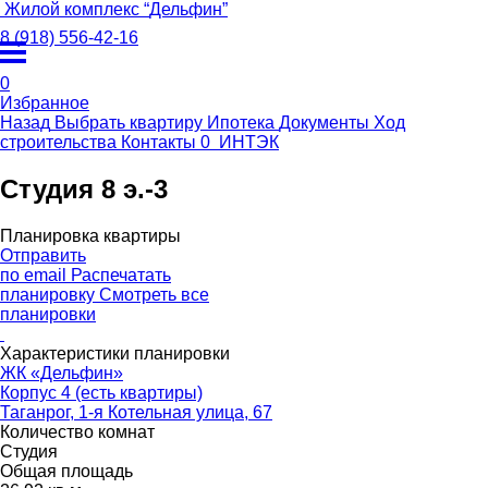
Жилой комплекс
“
Дельфин
”
8 (918) 556-42-16
0
Избранное
Назад
Выбрать квартиру
Ипотека
Документы
Ход
строительства
Контакты
0
ИНТЭК
Студия 8 э.-3
Планировка квартиры
Отправить
по email
Распечатать
планировку
Смотреть все
планировки
Характеристики планировки
ЖК «Дельфин»
Корпус 4 (есть квартиры)
Таганрог, 1-я Котельная улица, 67
Количество комнат
Студия
Общая площадь