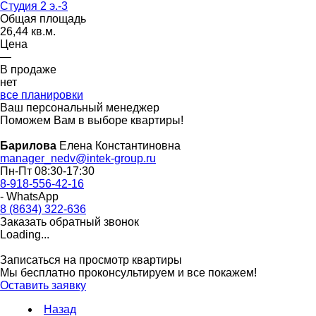
Студия 2 э.-3
Общая площадь
26,44 кв.м.
Цена
—
В продаже
нет
все планировки
Ваш персональный менеджер
Поможем Вам в выборе квартиры!
Барилова
Елена Константиновна
manager_nedv@intek-group.ru
Пн-Пт 08:30-17:30
8-918-556-42-16
- WhatsApp
8 (8634) 322-636
Заказать обратный звонок
Loading...
Записаться на просмотр квартиры
Мы бесплатно проконсультируем и все покажем!
Оставить заявку
Назад