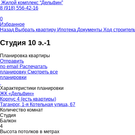
Жилой комплекс
“
Дельфин
”
8 (918) 556-42-16
0
Избранное
Назад
Выбрать квартиру
Ипотека
Документы
Ход строител
Студия 10 э.-1
Планировка квартиры
Отправить
по email
Распечатать
планировку
Смотреть все
планировки
Характеристики планировки
ЖК «Дельфин»
Корпус 4 (есть квартиры)
Таганрог, 1-я Котельная улица, 67
Количество комнат
Студия
Балкон
4
Высота потолков в метрах