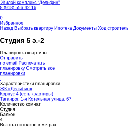
Жилой комплекс
“
Дельфин
”
8 (918) 556-42-16
0
Избранное
Назад
Выбрать квартиру
Ипотека
Документы
Ход строител
Студия 5 э.-2
Планировка квартиры
Отправить
по email
Распечатать
планировку
Смотреть все
планировки
Характеристики планировки
ЖК «Дельфин»
Корпус 4 (есть квартиры)
Таганрог, 1-я Котельная улица, 67
Количество комнат
Студия
Балкон
4
Высота потолков в метрах