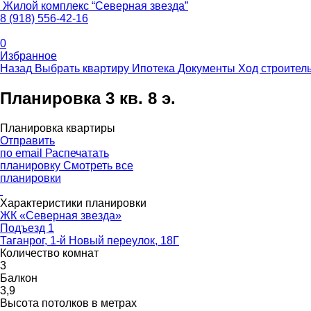
Жилой комплекс
“
Северная звезда
”
8 (918) 556-42-16
0
Избранное
Назад
Выбрать квартиру
Ипотека
Документы
Ход строител
Планировка 3 кв. 8 э.
Планировка квартиры
Отправить
по email
Распечатать
планировку
Смотреть все
планировки
Характеристики планировки
ЖК «Северная звезда»
Подъезд 1
Таганрог, 1-й Новый переулок, 18Г
Количество комнат
3
Балкон
3,9
Высота потолков в метрах